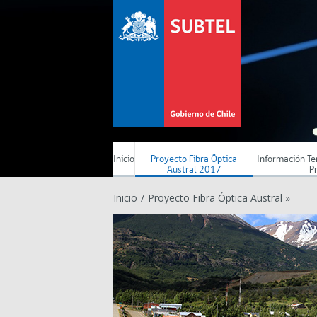
Inicio
Proyecto Fibra Óptica
Información Ter
Austral 2017
P
Inicio
/
Proyecto Fibra Óptica Austral »